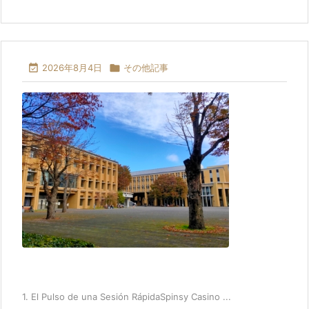

2026年8月4日

その他記事
1. El Pulso de una Sesión RápidaSpinsy Casino ...