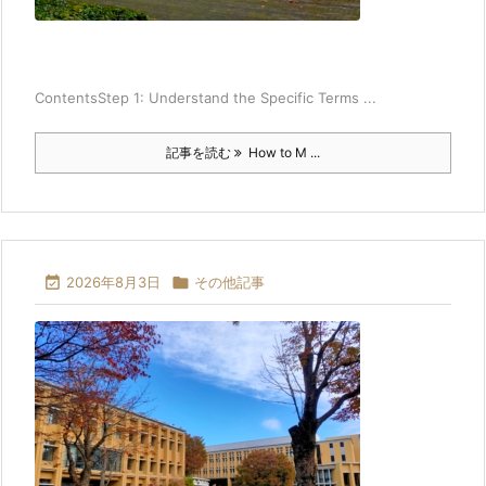
ContentsStep 1: Understand the Specific Terms ...
記事を読む
How to M ...

2026年8月3日

その他記事