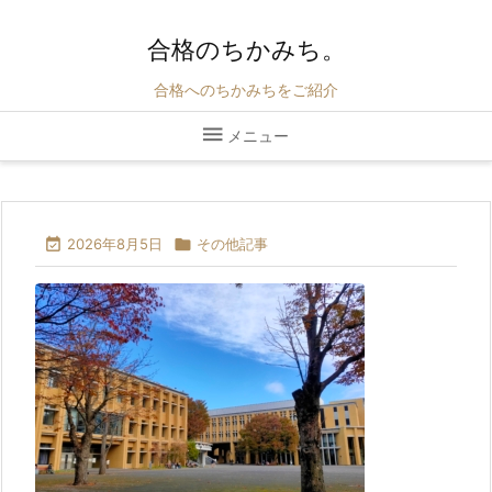
合格のちかみち。
合格へのちかみちをご紹介

メニュー

2026年8月5日

その他記事